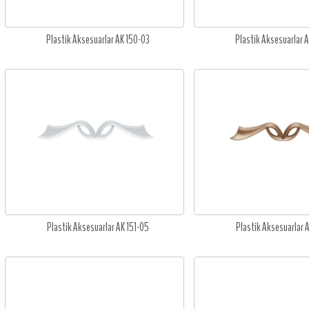
Plastik Aksesuarlar AK 150-03
Plastik Aksesuarlar 
Plastik Aksesuarlar AK 151-05
Plastik Aksesuarlar 