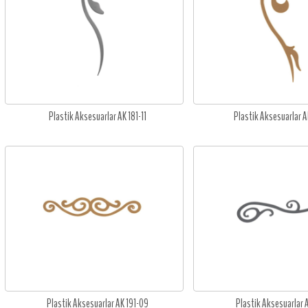
Plastik Aksesuarlar AK 181-11
Plastik Aksesuarlar 
Plastik Aksesuarlar AK 191-09
Plastik Aksesuarlar 