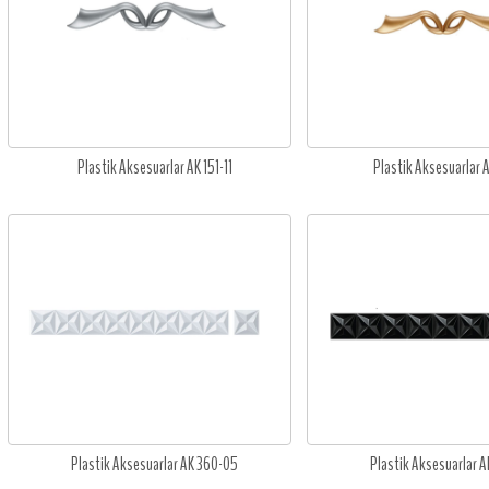
Plastik Aksesuarlar AK 151-11
Plastik Aksesuarlar 
Plastik Aksesuarlar AK 360-05
Plastik Aksesuarlar 